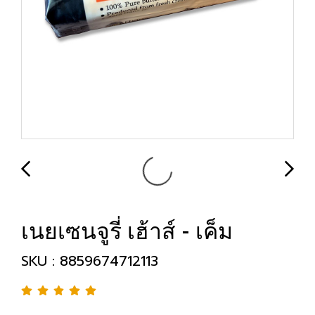
เนยเซนจูรี่ เฮ้าส์ - เค็ม
SKU : 8859674712113