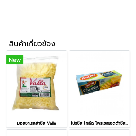
สินค้าเกี่ยวข้อง
New
มอสซาเรลล่าชีส Valla
โปรชีส โกล์ด โพรเซสเชดด้าชีส (2กก.)