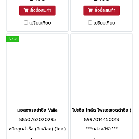
สั่งซื้อสินค้า
สั่งซื้อสินค้า
เปรียบเทียบ
เปรียบเทียบ
New
มอสซาเรลล่าชีส Valla
โปรชีส โกล์ด โพรเซสเชดด้าชีส (2กก
8850762020295
8997014450018
ชนิดขูดสำเร็จ (สีเหลือง) (1กก.)
***กล่องสีฟ้า***