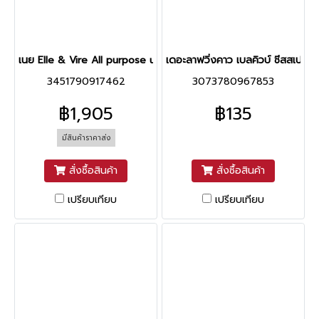
เนย Elle & Vire All purpose unsalted butter 82 %
เดอะลาฟวิ่งคาว เบลคิวบ์ ชีสสเปรด 
3451790917462
3073780967853
฿1,905
฿135
มีสินค้าราคาส่ง
สั่งซื้อสินค้า
สั่งซื้อสินค้า
เปรียบเทียบ
เปรียบเทียบ